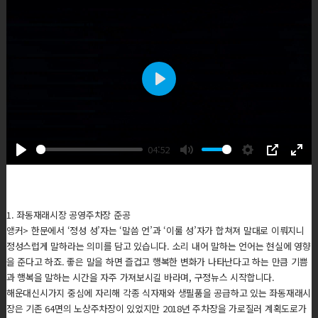
Play
04:52
Play
Mute
Settings
PIP
Ente
fulls
1. 좌동재래시장 공영주차장 준공
앵커> 한문에서 ‘정성 성’자는 ‘말씀 언’과 ‘이룰 성’자가 합쳐져 말대로 이뤄지니
정성스럽게 말하라는 의미를 담고 있습니다. 소리 내어 말하는 언어는 현실에 영향
을 준다고 하죠. 좋은 말을 하면 즐겁고 행복한 변화가 나타난다고 하는 만큼 기쁨
과 행복을 말하는 시간을 자주 가져보시길 바라며, 구정뉴스 시작합니다.
해운대신시가지 중심에 자리해 각종 식자재와 생필품을 공급하고 있는 좌동재래시
장은 기존 64면의 노상주차장이 있었지만 2018년 주차장을 가로질러 계획도로가