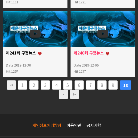
Hit 1111
Hit 1221
제241회 구정뉴스
제240회 구정뉴스
Date 2019-12-30
Date 2019-12-06
Hit 1257
Hit 1277
1
2
3
4
5
6
7
8
9
10
개인정보처리방침
이용약관
공지사항