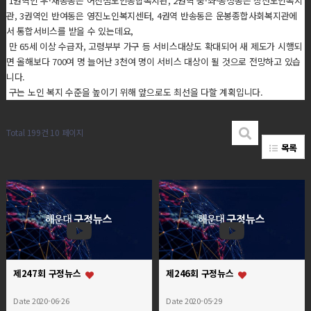
1권역인 우·재송동은 어진샘노인종합복지관, 2권역 중·좌·송정동은 장산노인복지
관, 3권역인 반여동은 영진노인복지센터, 4권역 반송동은 운봉종합사회복지관에
서 통합서비스를 받을 수 있는데요,
만 65세 이상 수급자, 고령부부 가구 등 서비스대상도 확대되어 새 제도가 시행되
면 올해보다 700여 명 늘어난 3천여 명이 서비스 대상이 될 것으로 전망하고 있습
니다.
구는 노인 복지 수준을 높이기 위해 앞으로도 최선을 다할 계획입니다.
Total 199건
10 페이지
목록
제247회 구정뉴스
제246회 구정뉴스
Date 2020-06-26
Date 2020-05-29