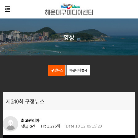
영상
구정뉴스
해운대야놀자
제240회 구정뉴스
최고관리자
Hit 1,276회
Date 19-12-06 15:20
댓글 0건