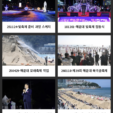
251124-빛축제 준비 과정 스케치
181201-해운대 빛축제 점등식
250429-해운대 모래축제 작업
260118-제39회 해운대 북극곰축제