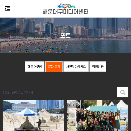
포토
해운대구정
문화·축제
사진찾아가세요
직원전용
Total 240건
1 페이지