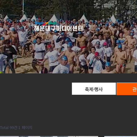
축제·행사
관
Total 99건
1 페이지