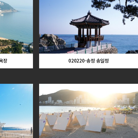
수욕장
020220-송정 송일정