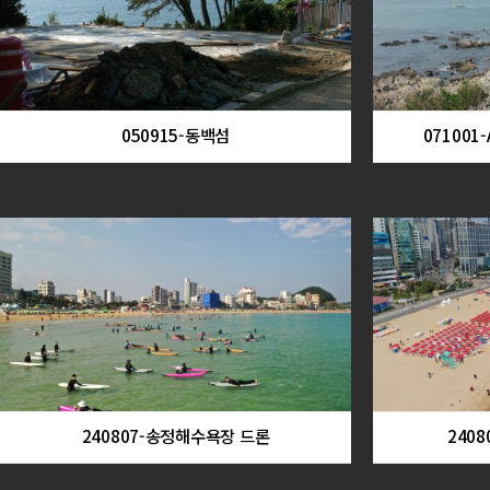
050915-동백섬
071001
240807-송정해수욕장 드론
240