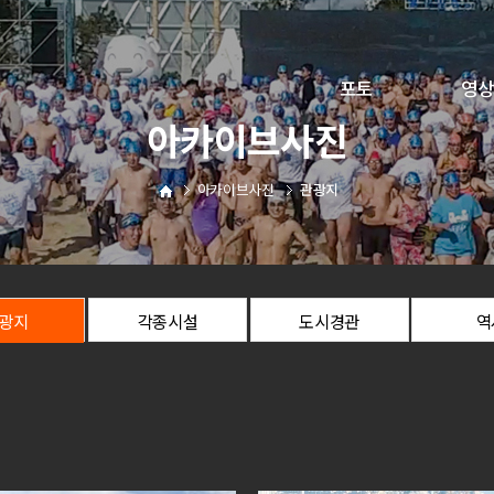
포토
영상
아카이브사진
해운대구정
구정뉴
아카이브사진
관광지
문화·축제
해운대야
사진찾아가세요
직원전용
광지
각종시설
도시경관
역