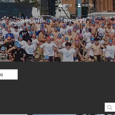
로그인
회원가입
아카이브사진
아카이브영상
스
축제·행사
축제·행사
놀자
관광지
관광지
각종시설
각종시설
도시경관
도시경관
역사
역사
사