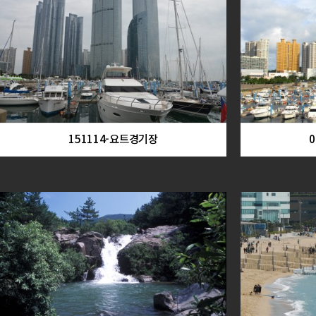
151114-요트경기장