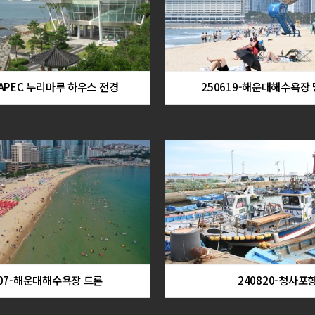
-APEC 누리마루 하우스 전경
250619-해운대해수욕장
807-해운대해수욕장 드론
240820-청사포