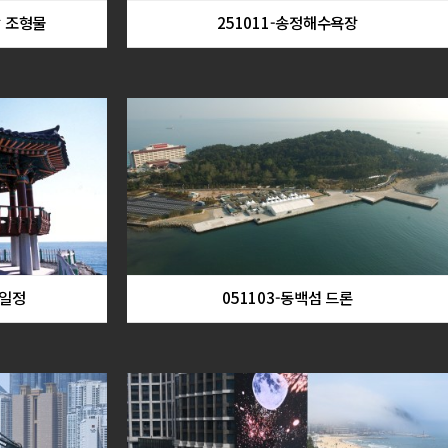
장 조형물
251011-송정해수욕장
송일정
051103-동백섬 드론