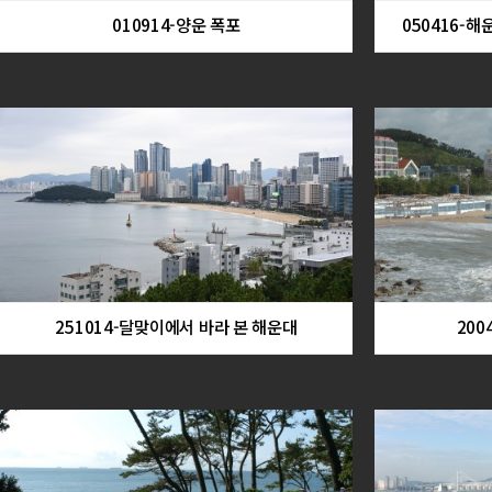
010914-양운 폭포
050416-
251014-달맞이에서 바라 본 해운대
200