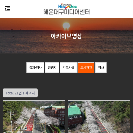
아카이브영상
축제·행사
관광지
각종시설
도시경관
역사
Total 21건
1 페이지