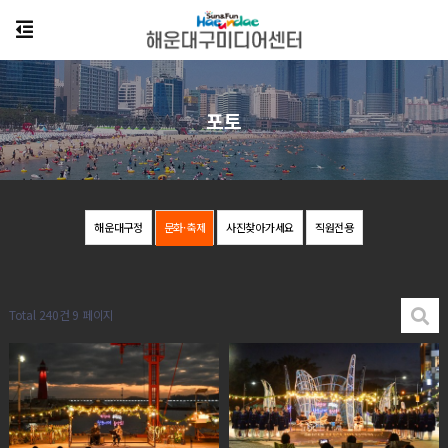
포토
해운대구정
문화·축제
사진찾아가세요
직원전용
Total 240건
9 페이지