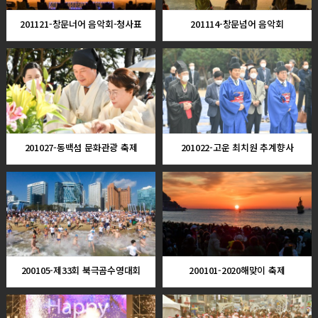
201121-창문너어 음악회-청사표
201114-창문넘어 음악회
201027-동백섬 문화관광 축제
201022-고운 최치원 추계향사
200105-제33회 북극곰수영대회
200101-2020해맞이 축제