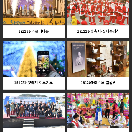
191231-카운터다운
191221-빛축제-신타출정식
191221-빛축제 이모저모
191205-조각보 발물관