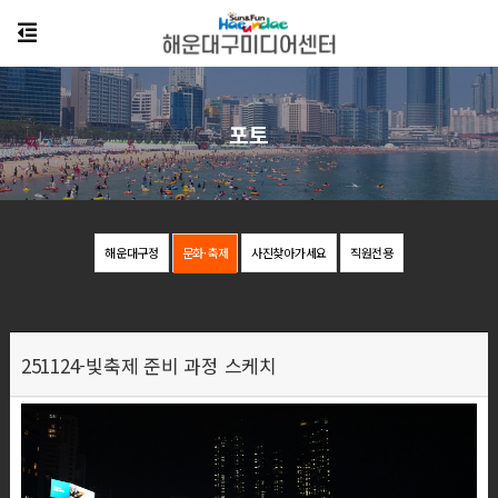
포토
해운대구정
문화·축제
사진찾아가세요
직원전용
251124-빛축제 준비 과정 스케치