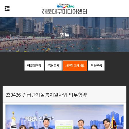
포토
해운대구정
문화·축제
사진찾아가세요
직원전용
230426-긴급단기돌봄지원사업 업무협약