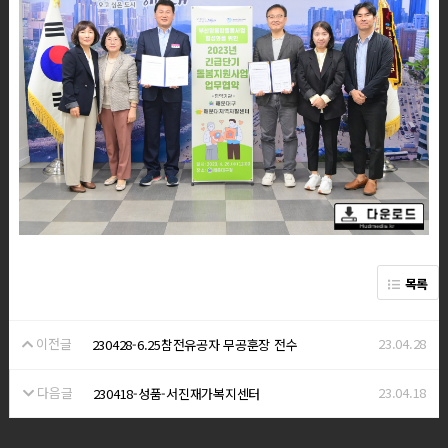
목록
이전글
23.04.28
230428-6.25참전유공자 무공훈장 전수
다음글
23.04.18
230418-성품-서진재가복지센터