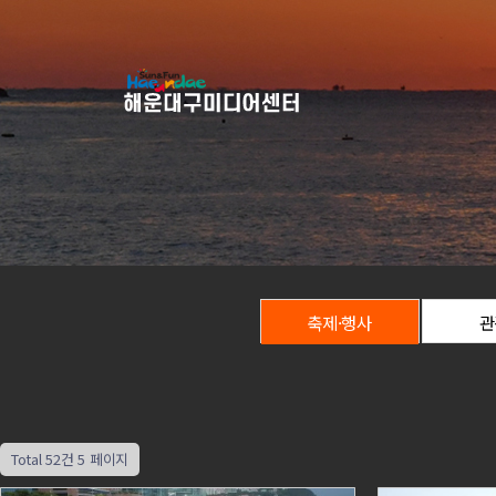
축제·행사
관
Total 52건
5 페이지