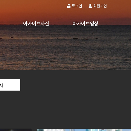
로그인
회원가입
아카이브사진
아카이브영상
스
축제·행사
축제·행사
놀자
관광지
관광지
각종시설
각종시설
도시경관
도시경관
역사
역사
사