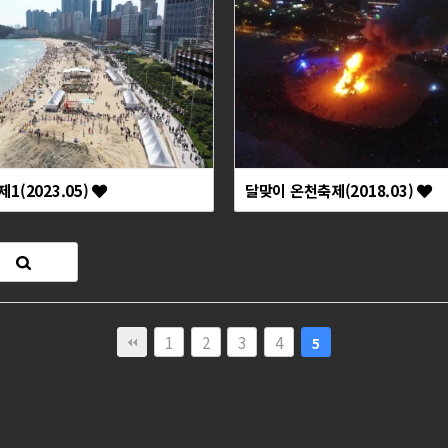
1(2023.05)
달맞이 온천축제(2018.03)
1
2
3
4
5