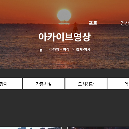
포토
영상
아카이브영상
해운대구정
구정뉴
아카이브영상
축제·행사
문화·축제
해운대야
사진찾아가세요
직원전용
광지
각종시설
도시경관
역