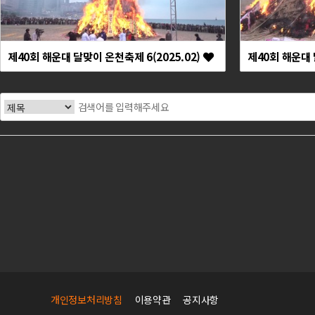
제40회 해운대 달맞이 온천축제 6(2025.02)
제40회 해운대 
맨끝
개인정보처리방침
이용약관
공지사항