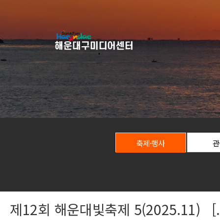
축제·행사
관
제12회 해운대빛축제 5(2025.11) [.