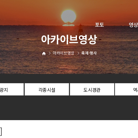
포토
영상
아카이브영상
해운대구정
구정뉴
아카이브영상
축제·행사
문화·축제
해운대야
사진찾아가세요
직원전용
광지
각종시설
도시경관
역
]