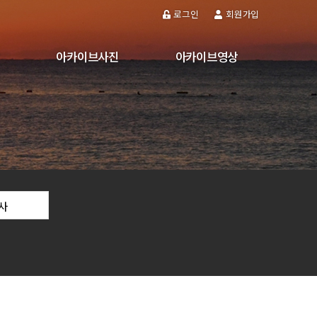
로그인
회원가입
아카이브사진
아카이브영상
스
축제·행사
축제·행사
놀자
관광지
관광지
각종시설
각종시설
도시경관
도시경관
역사
역사
사